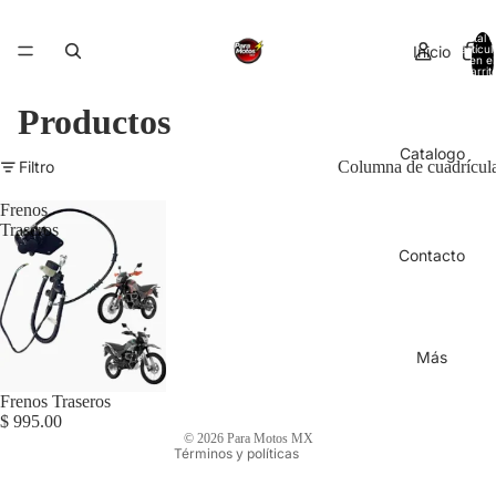
Total 
Inicio
artícul
en el
carrit
0
Productos
Catalogo
Filtro
Columna de cuadrícul
Frenos
Traseros
Contacto
Más
Frenos Traseros
Política de privacidad
$ 995.00
© 2026
Para Motos MX
Términos y políticas